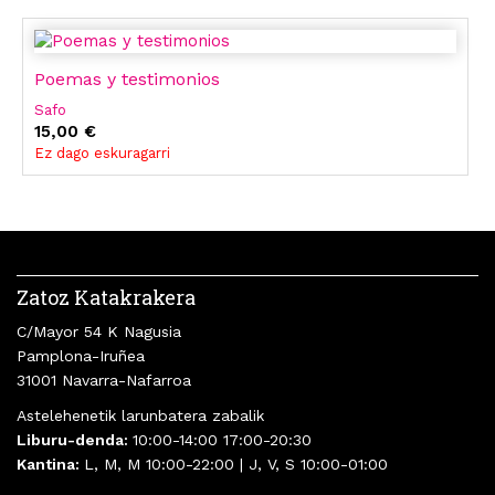
Poemas y testimonios
Safo
15,00 €
Ez dago eskuragarri
Zatoz Katakrakera
C/Mayor 54 K Nagusia
Pamplona-Iruñea
31001 Navarra-Nafarroa
Astelehenetik larunbatera zabalik
Liburu-denda:
10:00-14:00 17:00-20:30
Kantina:
L, M, M 10:00-22:00 | J, V, S 10:00-01:00