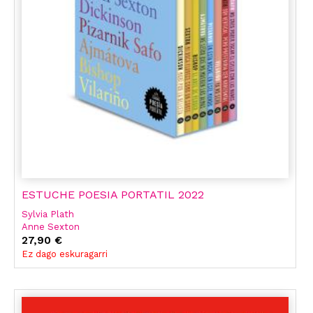
ESTUCHE POESIA PORTATIL 2022
Sylvia Plath
Anne Sexton
Emily Dickinson
27,90 €
Alejandra Pizarnik
Ez dago eskuragarri
Safo
Anna Ajmátova
Elizabeth Bishop
Idea Vilariño