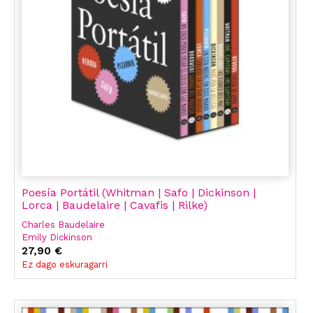
Poesía Portátil (Whitman | Safo | Dickinson |
Lorca | Baudelaire | Cavafis | Rilke)
Charles Baudelaire
Emily Dickinson
Safo
27,90 €
Walt Whitman
Ez dago eskuragarri
Oscar Wilde