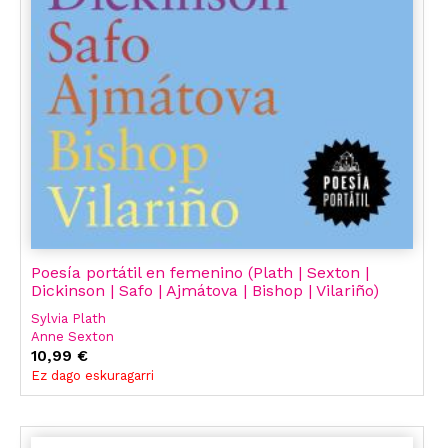
Poesía portátil en femenino (Plath | Sexton |
Dickinson | Safo | Ajmátova | Bishop | Vilariño)
Sylvia Plath
Anne Sexton
Emily Dickinson
10,99 €
Alejandra Pizarnik
Ez dago eskuragarri
Safo
Anna Ajmátova
Elizabeth Bishop
Idea Vilariño