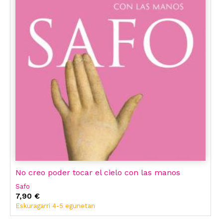
No creo poder tocar el cielo con las manos
Safo
7,90 €
Eskuragarri 4-5 egunetan