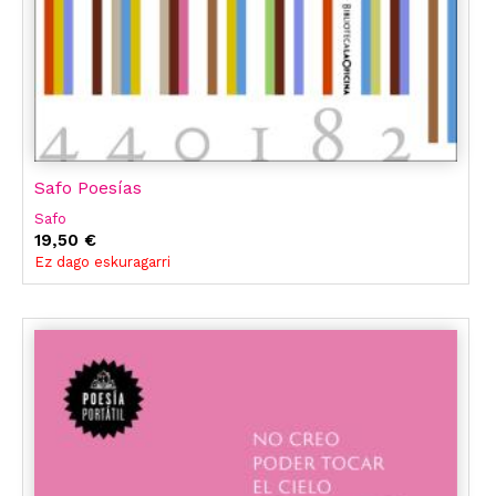
Safo Poesías
Safo
19,50 €
Ez dago eskuragarri