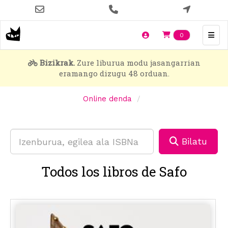
Skip
to
main
Items en t
0
content
Bizikrak.
Zure liburua modu jasangarrian
eramango dizugu 48 orduan.
Online denda
Bilatu
Todos los libros de Safo