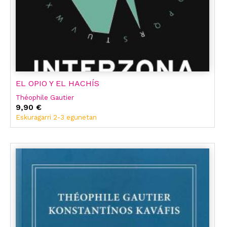
EL OPIO Y EL HACHÍS
Théophile Gautier
9,90 €
Eskuragarri 2-3 egunetan