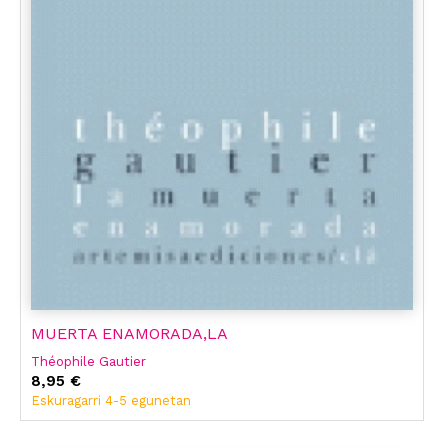
MUERTA ENAMORADA,LA
Théophile Gautier
8,95 €
Eskuragarri 4-5 egunetan