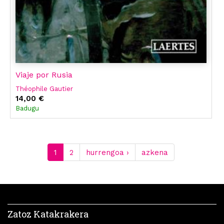
Viaje por Rusia
Théophile Gautier
14,00 €
Badugu
1
2
hurrengoa ›
azkena
Zatoz Katakrakera