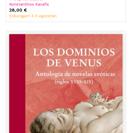
Konstantínos Kavafis
28,00 €
Eskuragarri 4-5 egunetan