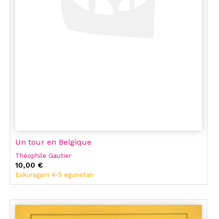
Un tour en Belgique
Théophile Gautier
10,00 €
Eskuragarri 4-5 egunetan