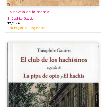
La novela de la momia
Théophile Gautier
12,95 €
Eskuragarri 2-3 egunetan