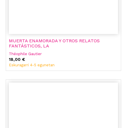
MUERTA ENAMORADA Y OTROS RELATOS
FANTÁSTICOS, LA
Théophile Gautier
18,00 €
Eskuragarri 4-5 egunetan