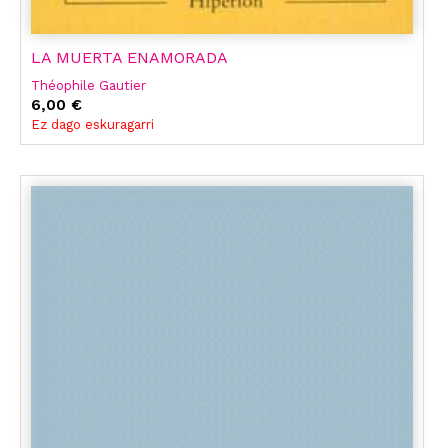
LA MUERTA ENAMORADA
Théophile Gautier
6,00 €
Ez dago eskuragarri