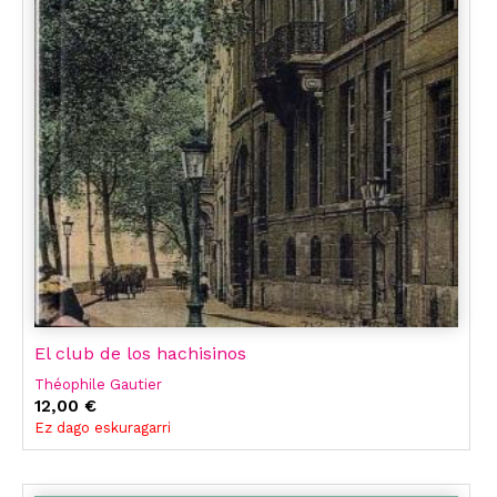
El club de los hachisinos
Théophile Gautier
12,00 €
Ez dago eskuragarri