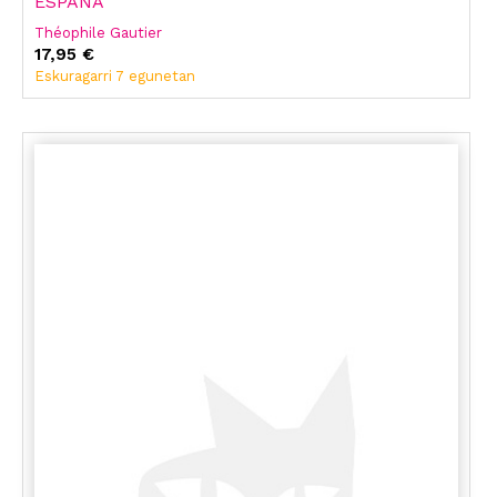
ESPAÑA
Théophile Gautier
17,95 €
Eskuragarri 7 egunetan