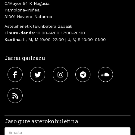
C/Mayor 54 K Nagusia
Pamplona-Iruñea
31001 Navarra-Nafarroa
Astelehenetik larunbatera zabalik
Liburu-denda:
10:00-14:00 17:00-20:30
Kantina:
L, M, M 10:00-22:00 | J, V, S 10:00-01:00
Jarrai gaitzazu
Jaso gure asteroko buletina.