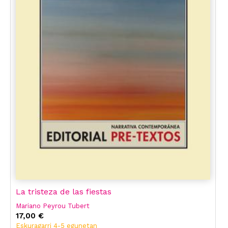
La tristeza de las fiestas
Mariano Peyrou Tubert
17,00 €
Eskuragarri 4-5 egunetan