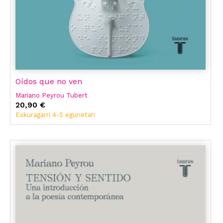
Oídos que no ven
Mariano Peyrou Tubert
20,90 €
Eskuragarri 4-5 egunetan