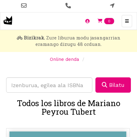
Skip
to
main
Items en t
0
content
Bizikrak.
Zure liburua modu jasangarrian
eramango dizugu 48 orduan.
Online denda
Bilatu
Todos los libros de Mariano
Peyrou Tubert