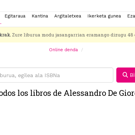
Egitaraua
Kantina
Argitaletxea
Ikerketa gunea
Eza
krak.
Zure liburua modu jasangarrian eramango dizugu 48 
Online denda
Bi
odos los libros de Alessandro De Gior