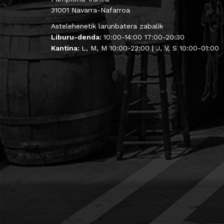
31001 Navarra-Nafarroa
Astelehenetik larunbatera zabalik
Liburu-denda:
10:00-14:00 17:00-20:30
Kantina:
L, M, M 10:00-22:00 | J, V, S 10:00-01:00