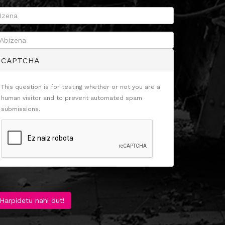
CAPTCHA
This question is for testing whether or not you are a
human visitor and to prevent automated spam
submissions.
Harpidetu nahi dut!