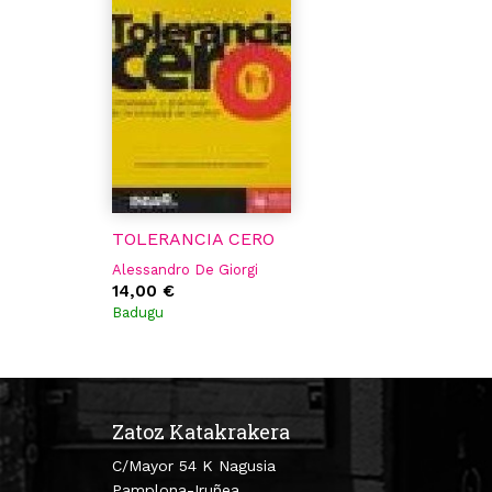
TOLERANCIA CERO
Alessandro De Giorgi
14,00 €
Badugu
Zatoz Katakrakera
C/Mayor 54 K Nagusia
Pamplona-Iruñea