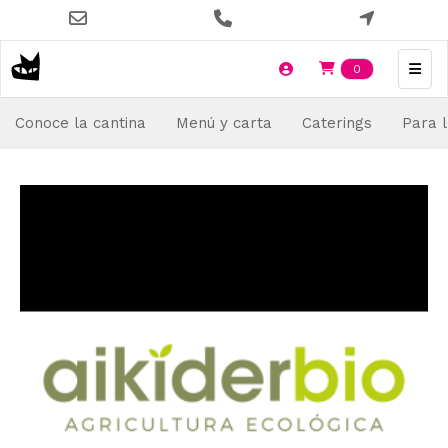
Pasar
al
contenido
Items en t
0
principal
Conoce la cantina
Menú y carta
Caterings
Para l