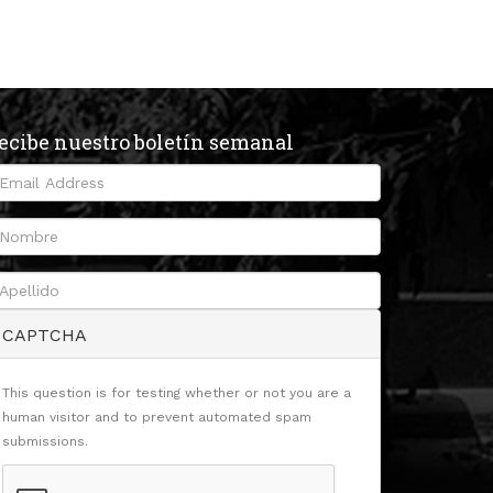
ecibe nuestro boletín semanal
CAPTCHA
This question is for testing whether or not you are a
human visitor and to prevent automated spam
submissions.