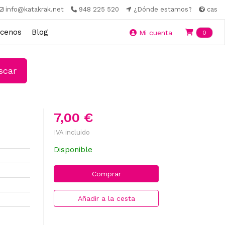
info@katakrak.net
948 225 520
¿Dónde estamos?
cas
cenos
Blog
Ite
Mi cuenta
0
car
7,00 €
IVA incluido
Disponible
Comprar
Añadir a la cesta