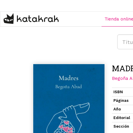
Pasar
al
contenido
Tienda onlin
principal
MAD
Begoña A
ISBN
Páginas
Año
Editorial
Sección