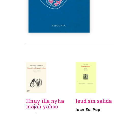
Hnuy illa nyha
Ieud sin salida
majah yahoo
Ioan Es. Pop