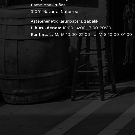
Pamplona-Iruñea
31001 Navarra-Nafarroa
Astelehenetik larunbatera zabalik
Liburu-denda:
10:00-14:00 17:00-20:30
Kantina:
L, M, M 10:00-22:00 | J, V, S 10:00-01:00