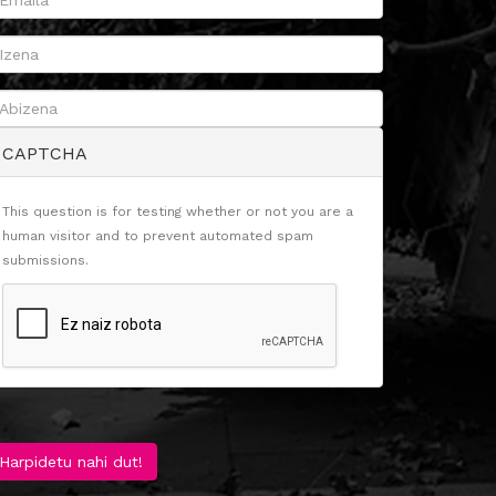
CAPTCHA
This question is for testing whether or not you are a
human visitor and to prevent automated spam
submissions.
Harpidetu nahi dut!