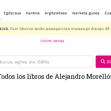
Egitaraua
Kantina
Argitaletxea
Ikerketa gunea
Eza
krak.
Zure liburua modu jasangarrian eramango dizugu 48 
Online denda
Bi
odos los libros de Alejandro Morell