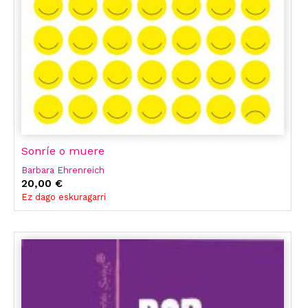
Sonríe o muere
Barbara Ehrenreich
20,00 €
Ez dago eskuragarri