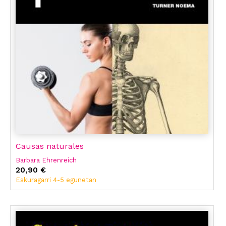
Causas naturales
Barbara Ehrenreich
20,90 €
Eskuragarri 4-5 egunetan