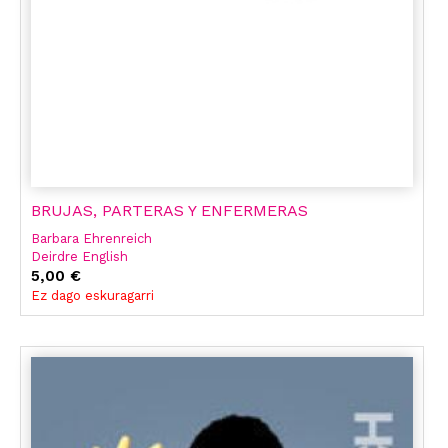
BRUJAS, PARTERAS Y ENFERMERAS
Barbara Ehrenreich
Deirdre English
5,00 €
Ez dago eskuragarri