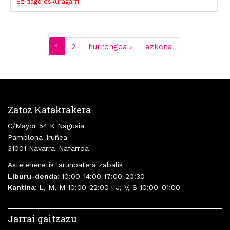
Ez dago eskuragarri
1
2
hurrengoa ›
azkena
Zatoz Katakrakera
C/Mayor 54 K Nagusia
Pamplona-Iruñea
31001 Navarra-Nafarroa
Astelehenetik larunbatera zabalik
Liburu-denda:
10:00-14:00 17:00-20:30
Kantina:
L, M, M 10:00-22:00 | J, V, S 10:00-01:00
Jarrai gaitzazu