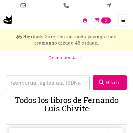
Skip
to
main
Items en t
0
content
Bizikrak.
Zure liburua modu jasangarrian
eramango dizugu 48 orduan.
Online denda
Bilatu
Todos los libros de Fernando
Luis Chivite