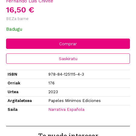
Fernando Luis Chivite
16,50 €
BEZa barne
Badugu
Comprar
Saskiratu
ISBN
978-84-125115-4-3
Orriak
176
Urtea
2023
Argitaletxea
Papeles Minimos Ediciones
Saila
Narrativa Española
Te puede interesar