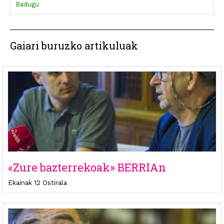
Badugu
Gaiari buruzko artikuluak
«Zure bazterrekoak» BERRIAn
Ekainak 12 Ostirala