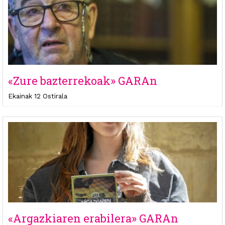
«Zure bazterrekoak» GARAn
Ekainak 12 Ostirala
«Argazkiaren erabilera» GARAn