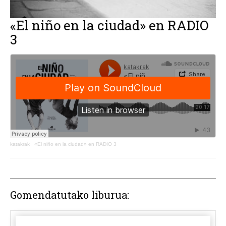
«El niño en la ciudad» en RADIO
3
katakrak
·
«El niño en la ciudad» en RADIO 3
Gomendatutako liburua: