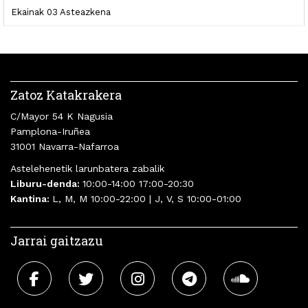
Ekainak 03 Asteazkena
Zatoz Katakrakera
C/Mayor 54 K Nagusia
Pamplona-Iruñea
31001 Navarra-Nafarroa
Astelehenetik larunbatera zabalik
Liburu-denda:
10:00-14:00 17:00-20:30
Kantina:
L, M, M 10:00-22:00 | J, V, S 10:00-01:00
Jarrai gaitzazu