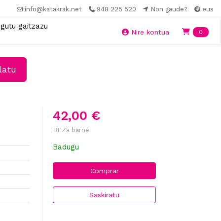
info@katakrak.net
948 225 520
Non gaude?
eus
gutu gaitzazu
Ite
Nire kontua
0
latu
42,00 €
BEZa barne
Badugu
Comprar
Saskiratu