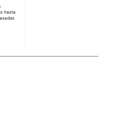
a
as hasta
basadas