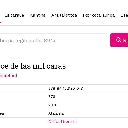
Egitaraua
Kantina
Argitaletxea
Ikerketa gunea
Eza
Bi
roe de las mil caras
ampbell
978-84-122130-0-3
576
2020
xea
Atalanta
Crítica Literaria