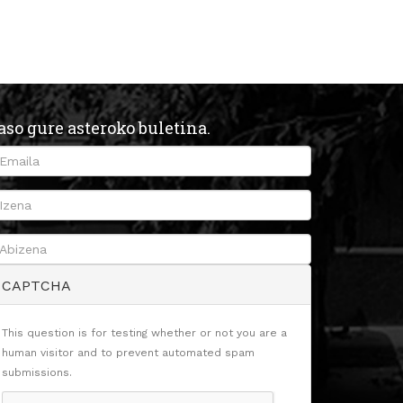
aso gure asteroko buletina.
CAPTCHA
This question is for testing whether or not you are a
human visitor and to prevent automated spam
submissions.