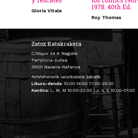
y rescates
los cómics 1961
1978. 40th Ed.
Gloria Vitale
Roy Thomas
Zatoz Katakrakera
C/Mayor 54 K Nagusia
Pamplona-Iruñea
31001 Navarra-Nafarroa
Astelehenetik larunbatera zabalik
Liburu-denda:
10:00-14:00 17:00-20:30
Kantina:
L, M, M 10:00-22:00 | J, V, S 10:00-01:00