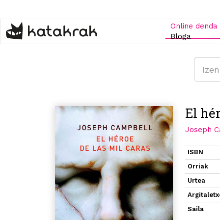
Skip
to
main
Online denda
content
Bloga
El hé
Joseph C
ISBN
Orriak
Urtea
Argitalet
Saila