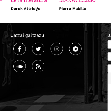
–
de la literatura
MARAVILLOSO
Derek Attridge
Pierre Mabille
Jarrai gaitzazu
J