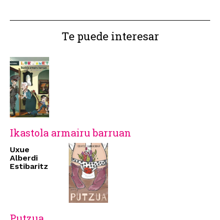
Te puede interesar
Ikastola armairu barruan
Uxue
Alberdi
Estibaritz
Putzua