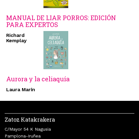
MANUAL DE LIAR PORROS: EDICIÓN
PARA EXPERTOS
Richard
Kemplay
Aurora y la celiaquía
Laura Marín
Zatoz Katakrakera
C/Mayor 54 K Nagusia
Pamplona-Iruñea