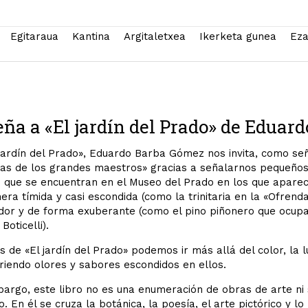
Egitaraua
Kantina
Argitaletxea
Ikerketa gunea
Eza
ña a «El jardín del Prado» de Eduar
jardín del Prado», Eduardo Barba Gómez nos invita, como señ
ras de los grandes maestros» gracias a señalarnos pequeños 
 que se encuentran en el Museo del Prado en los que aparec
ra tímida y casi escondida (como la trinitaria en la «Ofrenda
or y de forma exuberante (como el pino piñonero que ocupa l
Boticelli).
s de «El jardín del Prado» podemos ir más allá del color, la l
iendo olores y sabores escondidos en ellos.
argo, este libro no es una enumeración de obras de arte ni s
co. En él se cruza la botánica, la poesía, el arte pictórico y