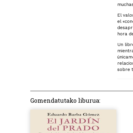
muchas
El valo
el «con
desapre
hora de
Un libr
mientra
únicam
relacio
sobre 
Gomendatutako liburua: