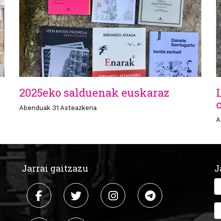
2025eko salduenak euskaraz
Abenduak 31 Asteazkena
A
Jarrai gaitzazu
J