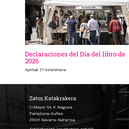
Declaraciones del Día del libro de
2026
Apirilak 27 Astelehena
Zatoz Katakrakera
C/Mayor 54 K Nagusia
Pamplona-Iruñea
31001 Navarra-Nafarroa