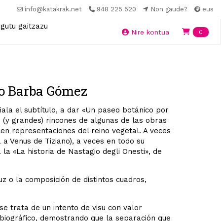
info@katakrak.net
948 225 520
Non gaude?
eus
gutu gaitzazu
Ite
Nire kontua
0
do Barba Gómez
ala el subtítulo, a dar «Un paseo botánico por
(y grandes) rincones de algunas de las obras
en representaciones del reino vegetal. A veces
 a Venus de Tiziano), a veces en todo su
a «La historia de Nastagio degli Onesti», de
uz o la composición de distintos cuadros,
e trata de un intento de visu con valor
 lo biográfico, demostrando que la separación que