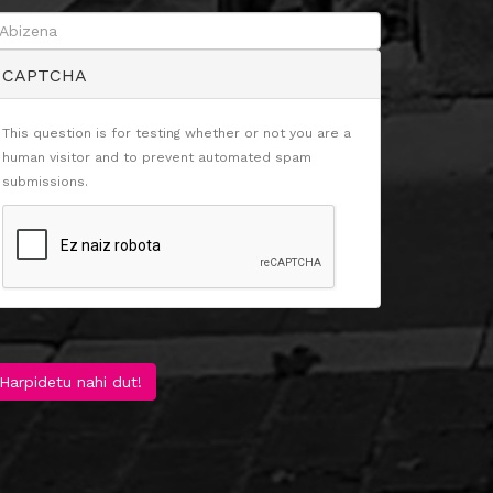
CAPTCHA
This question is for testing whether or not you are a
human visitor and to prevent automated spam
submissions.
Harpidetu nahi dut!