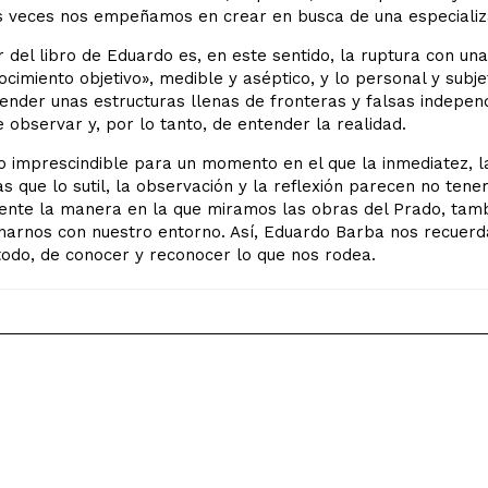
 veces nos empeñamos en crear en busca de una especializaci
r del libro de Eduardo es, en este sentido, la ruptura con una 
ocimiento objetivo», medible y aséptico, y lo personal y subj
nder unas estructuras llenas de fronteras y falsas independ
 observar y, por lo tanto, de entender la realidad.
o imprescindible para un momento en el que la inmediatez, la
s que lo sutil, la observación y la reflexión parecen no tene
ente la manera en la que miramos las obras del Prado, tamb
narnos con nuestro entorno. Así, Eduardo Barba nos recuerda
todo, de conocer y reconocer lo que nos rodea.