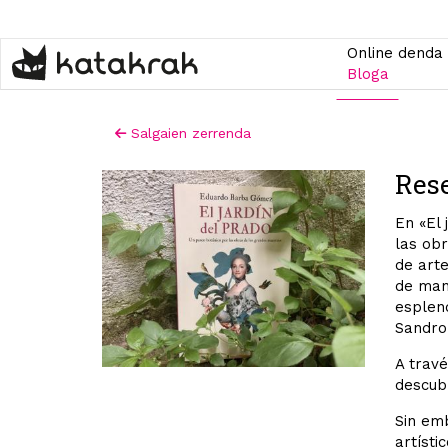
Skip
to
main
Online denda
content
Bloga
Salgaien zerrenda
Rese
En «El 
las ob
de arte
de mane
esplend
Sandro 
A travé
descubr
Sin emb
artísti