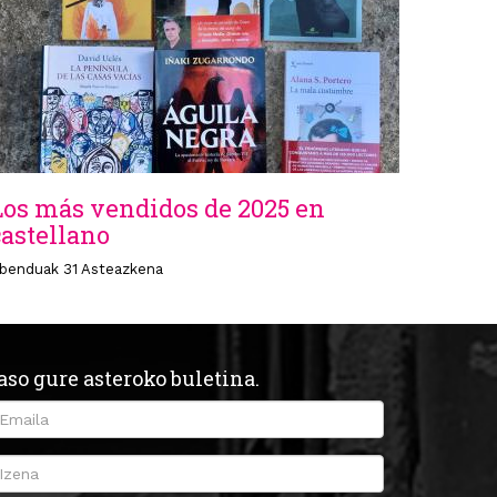
Los más vendidos de 2025 en
castellano
benduak 31 Asteazkena
aso gure asteroko buletina.