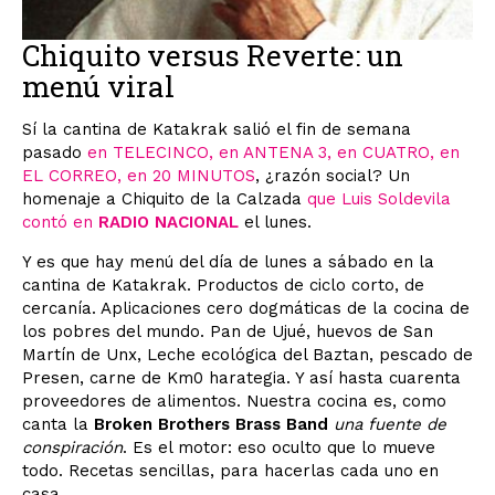
Chiquito versus Reverte: un
menú viral
Sí la cantina de Katakrak salió el fin de semana
pasado
en TELECINCO, en ANTENA 3, en CUATRO, en
EL CORREO, en 20 MINUTOS
, ¿razón social? Un
homenaje a Chiquito de la Calzada
que Luis Soldevila
contó en
RADIO NACIONAL
el lunes.
Y es que hay menú del día de lunes a sábado en la
cantina de Katakrak. Productos de ciclo corto, de
cercanía. Aplicaciones cero dogmáticas de la cocina de
los pobres del mundo. Pan de Ujué, huevos de San
Martín de Unx, Leche ecológica del Baztan, pescado de
Presen, carne de Km0 harategia. Y así hasta cuarenta
proveedores de alimentos. Nuestra cocina es, como
canta la
Broken Brothers Brass Band
una fuente de
conspiración
. Es el motor: eso oculto que lo mueve
todo. Recetas sencillas, para hacerlas cada uno en
casa.