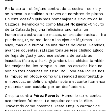
En la carta –el órgano central de la cocina– se ríe y
se piensa la actulidad a través de nombres de platos.
En esta ocasión quisimos homenajear a Chiquito de la
Calzada. Reivindicarlo como
Miguel Noguera
: «Chiquito
de la Calzada [es] una felicísima anomalía, un
humorista abstracto de masas, un creador radical... No
puedo seguir, se me llenan los ojos de lágrimas... Lo
suyo, más que humor, es una danza deliciosa: Gemidos,
avances dolientes, ráfagas tonales (ese chillido agudo
de fuga de gas) y todo ese sistema de palabras
inauditas (fistro, a-harl, grijander). Los chistes también
los enajenaba, los rompía; si uno los escucha bien no
son chistes comunes en absoluto. Toda esa locura nos
la impuso en bloque como una realidad incontestable
e hipnótica, un delirio singular sobre el cante flamenco
y el andar-con-cautela-por-un-desfiladero».
Chiquito contra
Pérez Reverte
. Humor bizarro contra
académicos faltones. Lo popular contra la élite.
Travestido como nosotros: «este antiguo cantaor de