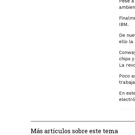
Pese a 
ambien
Finalm
IBM.
De nuev
ello la
Conway 
chips y
La rev
Poco an
trabaja
En este
electró
Más artículos sobre este tema