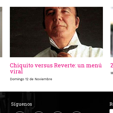
Chiquito versus Reverte: un menú
viral
M
Domingo 12 de Noviembre
Síguenos
R