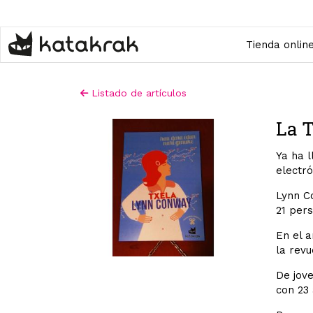
Pasar
al
contenido
Tienda onlin
principal
Listado de artículos
La 
Ya ha l
electró
Lynn Co
21 per
En el 
la revu
De jove
con 23 