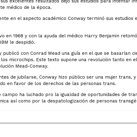
sus excelentes resultados dejó sus estudios para intentar in
te médico de la época.
ente en el aspecto académico Conway terminó sus estudios en
o en 1968 y con la ayuda del médico Harry Benjamin retomó s
 IBM le despidió.
publicó con Conrad Mead una guía en el que se basarían cie
 los microchips. Este texto supone una revolución tanto en 
olución Mead-Conway.
tes de jubilarse, Conway hizo público ser una mujer trans, y
do en favor de los derechos de las personas trans.
 campo ha luchado pro la igualdad de oportunidades de tran
nica así como por la despatologización de personas transgén