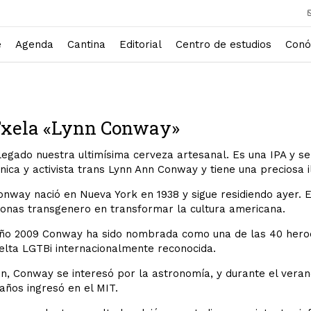
e
Agenda
Cantina
Editorial
Centro de estudios
Conó
Txela «Lynn Conway»
legado nuestra ultimísima cerveza artesanal. Es una IPA y s
nica y activista trans Lynn Ann Conway y tiene una preciosa 
nway nació en Nueva York en 1938 y sigue residiendo ayer. E
sonas transgenero en transformar la cultura americana.
año 2009 Conway ha sido nombrada como una de las 40 heroes
elta LGTBi internacionalmente reconocida.
n, Conway se interesó por la astronomía, y durante el veran
años ingresó en el MIT.